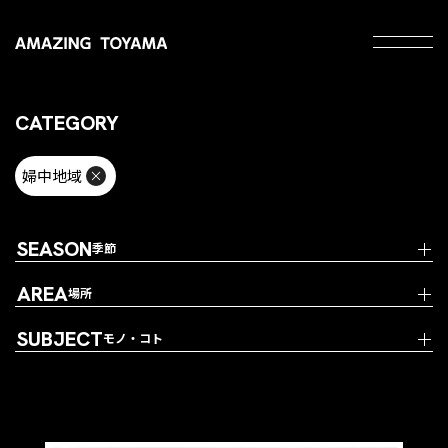
CATEGORY
婦中地域
SEASON
季節
AREA
場所
SUBJECT
モノ・コト