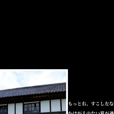
もっと右、すこし左な
かけがえのない夏が過