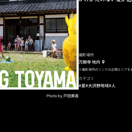
撮影場所
万願寺 地内
※撮影場所のリンクは近隣エリアを
カテゴリ
#夏
#大沢野地域
#人
Photo by 戸田美香